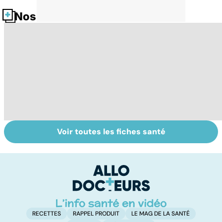
Nos fiches santé
Voir toutes les fiches santé
Cannabis : une
Mediator® : le
To
vraie
début d'une
le
dépendance
enquête
p
RECETTES
RAPPEL PRODUIT
LE MAG DE LA SANTÉ