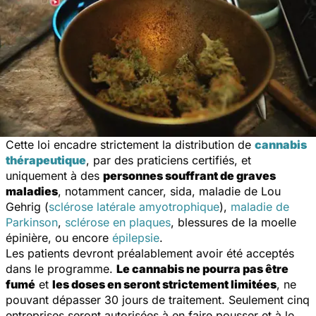
Cette loi encadre strictement la distribution de
cannabis
thérapeutique
, par des praticiens certifiés, et
uniquement à des
personnes souffrant de graves
maladies
, notamment cancer, sida, maladie de Lou
Gehrig (
sclérose latérale amyotrophique
),
maladie de
Parkinson
,
sclérose en plaques
, blessures de la moelle
épinière, ou encore
épilepsie
.
Les patients devront préalablement avoir été acceptés
dans le programme.
Le cannabis ne pourra pas être
fumé
et
les doses en seront strictement limitées
, ne
pouvant dépasser 30 jours de traitement. Seulement cinq
entreprises seront autorisées à en faire pousser et à le