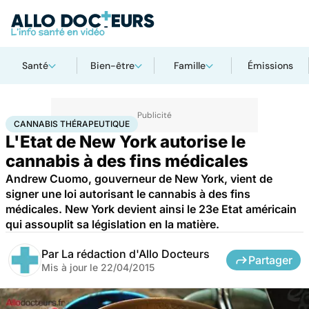
Santé
Bien-être
Famille
Émissions
Accueil
Santé
Société
Justice
Cannabis thérapeutique
CANNABIS THÉRAPEUTIQUE
L'Etat de New York autorise le
cannabis à des fins médicales
Andrew Cuomo, gouverneur de New York, vient de
signer une loi autorisant le cannabis à des fins
médicales. New York devient ainsi le 23e Etat américain
qui assouplit sa législation en la matière.
Par
La rédaction d'Allo Docteurs
Partager
Mis à jour le
22/04/2015