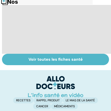
Nos fiches santé
Voir toutes les fiches santé
Cannabis : une
Tout savoir sur
I
vraie
les infections
a
dépendance
pulmonaires
fa
d'
RECETTES
RAPPEL PRODUIT
LE MAG DE LA SANTÉ
CANCER
MÉDICAMENTS