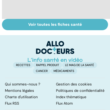
Voir toutes les fiches santé
Automutilation :
Antibiotiques :
S
des ados en
lutter contre la
pl
souffrance
résistance des
sa
bactéries
m
n
RECETTES
RAPPEL PRODUIT
LE MAG DE LA SANTÉ
CANCER
MÉDICAMENTS
Qui sommes-nous ?
Gestion des cookies
Mentions légales
Politiques de confidentialité
Charte d'utilisation
Index thématique
Flux RSS
Flux Atom