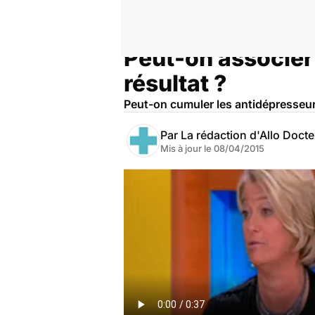
Peut-on associer 
Accueil
Santé
résultat ?
Peut-on cumuler les antidépresseurs
Par
La rédaction d'Allo Doct
Mis à jour le
08/04/2015