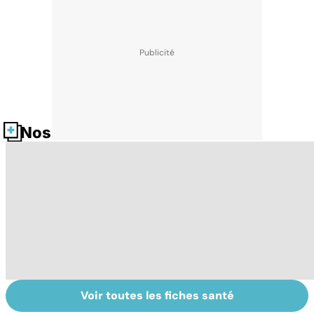
Nos fiches santé
Voir toutes les fiches santé
Le TDAH, un
Accident
Tr