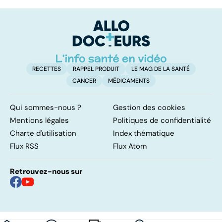
trouble de
vasculaire
dé
l'attention avec
cérébral : l'enfant
p
ou sans
également
hyperactivité
touché
RECETTES
RAPPEL PRODUIT
LE MAG DE LA SANTÉ
CANCER
MÉDICAMENTS
Qui sommes-nous ?
Gestion des cookies
Mentions légales
Politiques de confidentialité
Charte d'utilisation
Index thématique
Flux RSS
Flux Atom
Retrouvez-nous sur