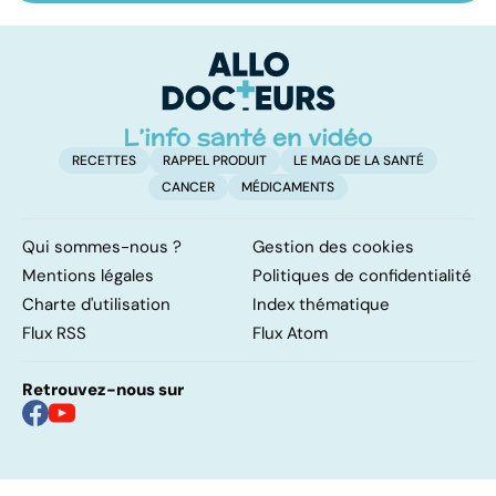
doré : une
coma ?
am
bactérie sous
re
surveillance
RECETTES
RAPPEL PRODUIT
LE MAG DE LA SANTÉ
CANCER
MÉDICAMENTS
Qui sommes-nous ?
Gestion des cookies
Mentions légales
Politiques de confidentialité
Charte d'utilisation
Index thématique
Flux RSS
Flux Atom
Retrouvez-nous sur