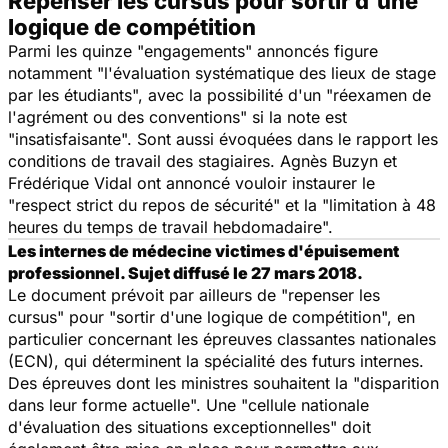
Repenser les cursus pour sortir d'une
logique de compétition
Parmi les quinze "
engagements
" annoncés figure
notamment "
l'évaluation systématique des lieux de stage
par les étudiants
", avec la possibilité d'un "
réexamen de
l'agrément ou des conventions
" si la note est
"
insatisfaisante
". Sont aussi évoquées dans le rapport les
conditions de travail des stagiaires. Agnès Buzyn et
Frédérique Vidal ont annoncé vouloir instaurer le
"
respect strict du repos de sécurité
" et la "
limitation à 48
heures du temps de travail hebdomadaire
".
Les internes de médecine victimes d'épuisement
professionnel. Sujet diffusé le 27 mars 2018.
Le document prévoit par ailleurs de "
repenser les
cursus
" pour "
sortir d'une logique de compétition
", en
particulier concernant les épreuves classantes nationales
(ECN), qui déterminent la spécialité des futurs internes.
Des épreuves dont les ministres souhaitent la "
disparition
dans leur forme actuelle
". Une "
cellule nationale
d'évaluation des situations exceptionnelles
" doit