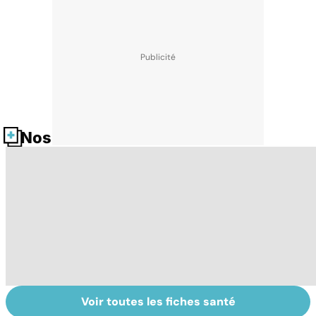
Nos fiches santé
Voir toutes les fiches santé
Staphylocoque
Qu'est-ce que le
C