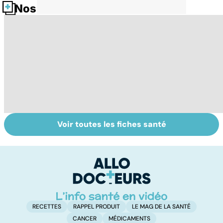
Nos fiches santé
Voir toutes les fiches santé
Staphylocoque
Vivre après un
D
doré : une
cancer
le
bactérie sous
c
surveillance
l
l
RECETTES
RAPPEL PRODUIT
LE MAG DE LA SANTÉ
CANCER
MÉDICAMENTS