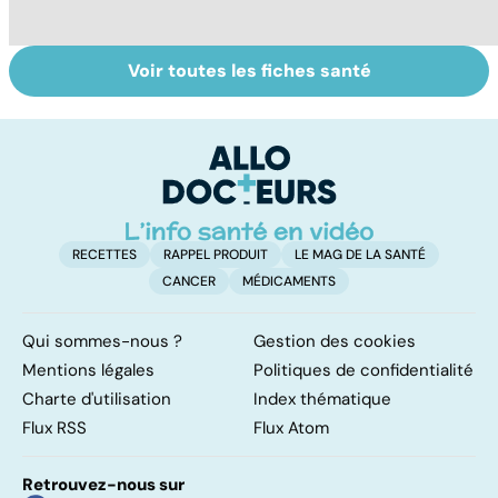
Voir toutes les fiches santé
Staphylocoque
Qu'est-ce que le
C
doré : une
coma ?
am
bactérie sous
re
surveillance
RECETTES
RAPPEL PRODUIT
LE MAG DE LA SANTÉ
CANCER
MÉDICAMENTS
Qui sommes-nous ?
Gestion des cookies
Mentions légales
Politiques de confidentialité
Charte d'utilisation
Index thématique
Flux RSS
Flux Atom
Retrouvez-nous sur