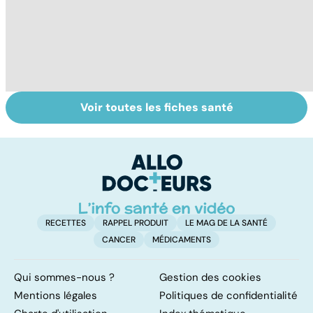
Voir toutes les fiches santé
Staphylocoque
Qu'est-ce que le
C
doré : une
coma ?
am
bactérie sous
re
surveillance
RECETTES
RAPPEL PRODUIT
LE MAG DE LA SANTÉ
CANCER
MÉDICAMENTS
Qui sommes-nous ?
Gestion des cookies
Mentions légales
Politiques de confidentialité