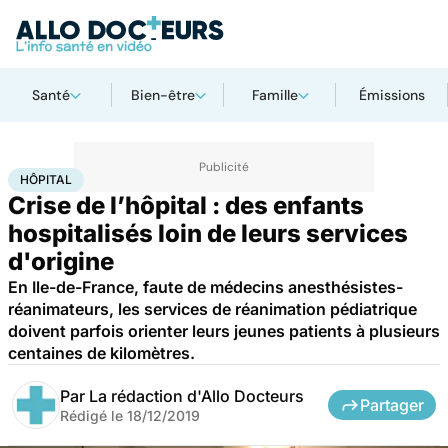
Santé
Bien-être
Famille
Émissions
Accueil
Santé
Société
Hôpital
HÔPITAL
Crise de l’hôpital : des enfants
hospitalisés loin de leurs services
d'origine
En Ile-de-France, faute de médecins anesthésistes-
réanimateurs, les services de réanimation pédiatrique
doivent parfois orienter leurs jeunes patients à plusieurs
centaines de kilomètres.
Par
La rédaction d'Allo Docteurs
Partager
Rédigé le
18/12/2019