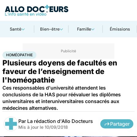
Santé
Bien-être
Famille
Émissions
Accueil
Santé
Homéopathie
HOMÉOPATHIE
Plusieurs doyens de facultés en
faveur de l’enseignement de
l'homéopathie
Ces responsables d'université attendent les
conclusions de la HAS pour réévaluer les diplômes
universitaires et interuniversitaires consacrés aux
médecines alternatives.
Par
La rédaction d'Allo Docteurs
Partager
Mis à jour le
10/09/2018