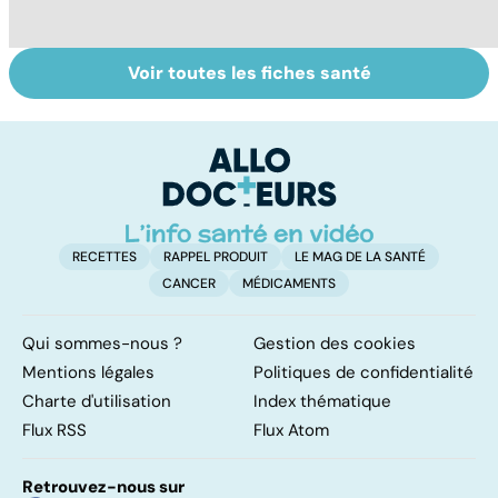
Voir toutes les fiches santé
Tout savoir sur
Inflammation des
Su
les infections
amygdales : que
le
pulmonaires
faire en cas
l'
d'angine ?
RECETTES
RAPPEL PRODUIT
LE MAG DE LA SANTÉ
CANCER
MÉDICAMENTS
Qui sommes-nous ?
Gestion des cookies
Mentions légales
Politiques de confidentialité
Charte d'utilisation
Index thématique
Flux RSS
Flux Atom
Retrouvez-nous sur