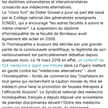
les diplômes universitaires et interuniversitaires
consacrés aux médecines alternatives.
Le "
choix fort
" de Didier Gosset a pour sa part été salué
par le Collège national des généralistes enseignants
(CNGE), qui a encouragé "
les autres facultés à suivre le
même chemin
". La suspension du diplôme
d’homéopathie de la faculté de Bordeaux avait
également été actée en 2009.
Si l’homéopathie a toujours été décriée par une grande
partie de la communauté scientifique, la légitimité de son
remboursement est particulièrement débattue depuis
quelques mois. Le 19 mars 2018 en effet,
un collectif de
124 médecins a signé une tribune
dans
Le Figaro
mettant
en garde contre les "
médecines alternatives
" – dont
l'homéopathie – fonds de commerce des "
charlatans en
tout genre qui recherchent la caution morale du titre de
médecin pour faire la promotion de fausses thérapies à
l'efficacité illusoire
". Le Syndicat national des médecins
homéopathes français a depuis déposé une soixantaine
de plaintes disciplinaires devant l'Ordre des médecins
contre les signataires de ce texte. Ils dénoncent