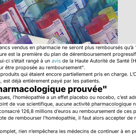
blancs vendus en pharmacie ne seront plus remboursés qu’à 
ure est la première du plan de déremboursement progressif
lui-ci s’était rangé à un
avis
de la Haute Autorité de Santé (
our être proposée au remboursement"
.
roduits qui étaient encore partiellement pris en charge. L’
est déjà entièrement payé par les patients.
pharmacologique prouvée"
ques, l’homéopathie a un effet placebo ou nocebo, c’est ad
oint de vue scientifique, aucune activité pharmacologique n
 consacré 126,8 millions d’euros au remboursement de ces 
pte de rembourser l’homéopathie, il faut alors accepter de r
”
plet, rien n’empêchera les médecins de continuer à en pre