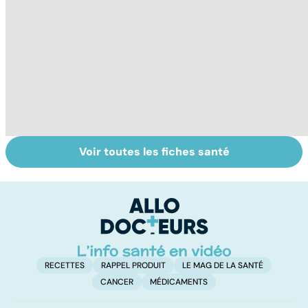
Voir toutes les fiches santé
Comment
Accident
C
maîtriser le
vasculaire
m
bégaiement ?
cérébral : l'enfant
également
touché
RECETTES
RAPPEL PRODUIT
LE MAG DE LA SANTÉ
CANCER
MÉDICAMENTS