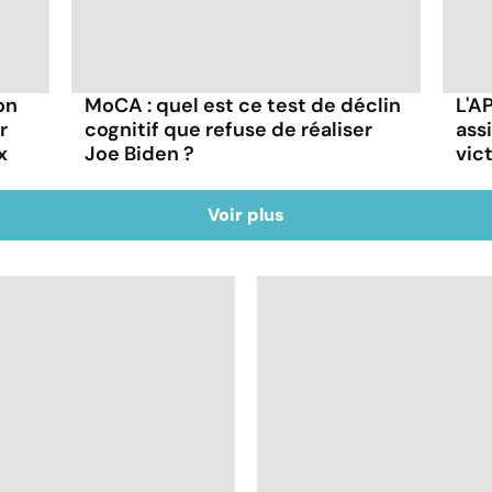
on
MoCA : quel est ce test de déclin
L'A
r
cognitif que refuse de réaliser
ass
x
Joe Biden ?
vic
Voir plus