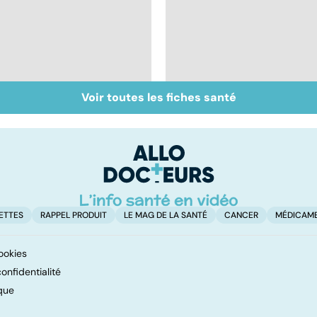
Voir toutes les fiches santé
Accident vasculaire
Comprendre les
cérébral : l'enfant
myopathies
également touché
ETTES
RAPPEL PRODUIT
LE MAG DE LA SANTÉ
CANCER
MÉDICAM
ookies
onfidentialité
que