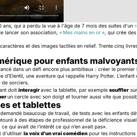
10 ans, qui a perdu la vue à l'âge de 7 mois des suites d'un
r
 de lancer son association,
« Mes mains en or »
, qui crée des
aractères et des images tactiles en relief. Trente cinq livres
umérique pour enfants malvoyant
 lancé dans un défi encore plus ambitieux : créer le premier
 d’Elentil, une aventure qui rappelle Harry Potter. L’enfant e
 de sorciers.
ant doit
interagir
avec la tablette, par exemple
souffler
sur
ner
un cercle avec son doigt et tourner aussi vite que possib
es et tablettes
a demandé beaucoup de travail, de tests avec les enfants déf
ntouré à des étapes de professionnel de la déficience visuel
ce qui avait de l’intérêt ce qui n’en avait pas».
 d'utiliser
la voix d’un vrai comédien
pour les instructions