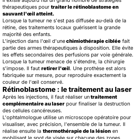
Il existe aujourd'hui un grand nombre de stratégies
thérapeutiques pour
traiter le rétinoblastome en
sauvant l'œil atteint.
Lorsque la tumeur ne s'est pas diffusée au-delà de la
rétine, des traitements locaux guérissent la grande
majorité des enfants.
L'injection dans l'œil d'une
chimiothérapie ciblée
fait
partie des armes thérapeutiques à disposition. Elle évite
les effets secondaires des perfusions par voie générale.
Lorsque la tumeur menace de s'étendre, la chirurgie
s'impose. Il faut
retirer l'œil
. Une prothèse est alors
fabriquée sur mesure, pour reproduire exactement la
couleur de l'œil conservé.
Rétinoblastome : le traitement au laser
Après les injections, il faut réaliser un
traitement
complémentaire au laser
pour finaliser la destruction
des cellules cancéreuses.
L'ophtalmologue utilise un microscope opératoire pour
visualiser, avec précision, l'ensemble de la tumeur. Il
réalise ensuite la
thermothérapie de la lésion
en
mobilisant le spot de visée sur chacune des zones