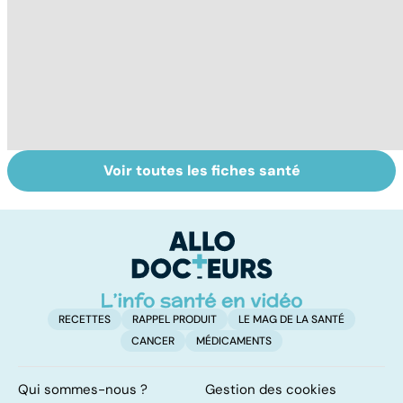
Voir toutes les fiches santé
Tout savoir sur
Inflammation des
Su
les infections
amygdales : que
le
pulmonaires
faire en cas
l'
d'angine ?
RECETTES
RAPPEL PRODUIT
LE MAG DE LA SANTÉ
CANCER
MÉDICAMENTS
Qui sommes-nous ?
Gestion des cookies