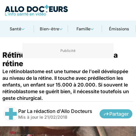
Santé
Bien-être
Famille
Émissions
Rétinoblastome : un cancer de la
Accueil
Santé
Maladies
rétine
Le rétinoblastome est une tumeur de l'oeil développée
au niveau de la rétine. Il touche avec prédilection les
enfants, un enfant sur 15.000 à 20.000. Si souvent le
rétinoblastome se guérit bien, il nécessite toutefois un
geste chirurgical.
Par
La rédaction d'Allo Docteurs
Partager
Mis à jour le
21/02/2018