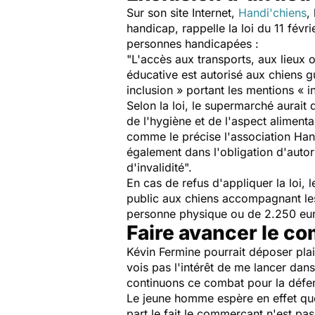
Sur son site Internet,
Handi'chiens
,
handicap, rappelle la loi du 11 févr
personnes handicapées :
"L'accès aux transports, aux lieux o
éducative est autorisé aux chiens g
inclusion » portant les mentions « in
Selon la loi, le supermarché aurai
de l'hygiène et de l'aspect aliment
comme le précise l'association Han
également dans l'obligation d'autor
d'invalidité".
En cas de refus d'appliquer la loi, 
public aux chiens accompagnant les
personne physique ou de 2.250 eur
Faire avancer le co
Kévin Fermine pourrait déposer pla
vois pas l'intérêt de me lancer dans
continuons ce combat pour la défense
Le jeune homme espère en effet que
part le fait le commerçant n'est pa