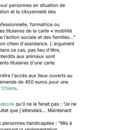
pour personnes en situation de
ation et la citoyenneté des
ofessionnelle, formatrice ou
titulaires de la carte « mobilité
 l’action sociale et des familles..."
son chien d'assistance. L'argument
ans ce cas, pas lieu d'être,
nterdits aux animaux sont
nts titulaires d'une carte
erdire l'accès aux lieux ouverts au
ne amende de 450 euros pour une
'Chiens
.
cebook
qu'il ne le ferait pas :
"Je ne
ltat que j'attendais... Maintenant
des personnes handicapées :
"Mis à
oncernant la réglementation