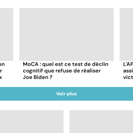
on
MoCA : quel est ce test de déclin
L'A
r
cognitif que refuse de réaliser
ass
x
Joe Biden ?
vic
Voir plus