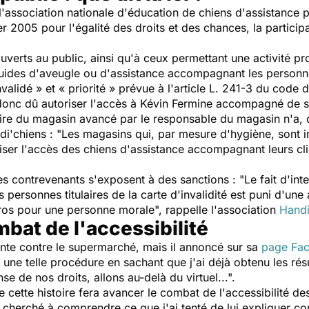
 l'association nationale d'éducation de chiens d'assistance 
ier 2005 pour l'égalité des droits et des chances, la particip
uverts au public, ainsi qu'à ceux permettant une activité pr
uides d'aveugle ou d'assistance accompagnant les personnes 
validé » et « priorité » prévue à l'article L. 241-3 du code de
t donc dû autoriser l'accès à Kévin Fermine accompagné de 
aire du magasin avancé par le responsable du magasin n'a, d
di'chiens :
"Les magasins qui, par mesure d'hygiène, sont i
iser l'accès des chiens d'assistance accompagnant leurs clie
les contrevenants s'exposent à des sanctions : "Le fait d'int
 personnes titulaires de la carte d'invalidité est puni d'u
os pour une personne morale", rappelle l'association
Handi
mbat de l'accessibilité
inte contre le supermarché, mais il annoncé sur sa
page Fa
 une telle procédure en sachant que j'ai déjà obtenu les résu
 de nos droits, allons au-delà du virtuel...".
 cette histoire fera avancer le combat de l'accessibilité 
s cherché à comprendre ce que j'ai tenté de lui expliquer c