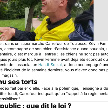
ier, dans un supermarché Carrefour de Toulouse. Kévin Fer
rses, accompagné de son chien d'assistance quand soudain, 
ntaire, c'est marqué à l'entrée : les chiens ne sont pas aut
ques jours plus tôt, Kévin Fermine avait déjà été éconduit 
ente de l'association
Handi-Social
, a donc accompagné une
é l'incident de la semaine dernière, vous n'avez donc pas 
u magasin.
nu ses torts
vidéo fait parler d'elle. Face à la polémique, l'enseigne a d
tter lundi, Carrefour indiquait qu'un "
rappel à la réglement
nsibiliser."
ublic : que dit la loi ?