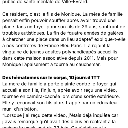
public de santé mentale de Ville-Evrard.
Ce résident, c'est le fils de Monique. La mère de famille
pensait enfin pouvoir souffler après avoir trouvé une
place dans un foyer pour son fils de 29 ans, souffrant de
troubles autistiques. La fin de
“quatre années de galères
à chercher une place dans un lieu adapté”
explique-t-elle
à nos confrères de France Bleu Paris. Il a rejoint la
vingtaine de jeunes adultes polyhandicapés accueillis
dans cette maison associative depuis 2011. Mais pour
Monique l’apaisement a tourné au cauchemar
.
Des hématomes sur le corps, 10 jours d’ITT
La mère de famille a porté plainte contre le foyer qui
accueille son fils, fin juin, après avoir reçu une vidéo,
tournée en caméra-cachée lors d’une sortie extérieure.
Elle y reconnaît son fils alors frappé par un éducateur
muni d’un bâton.
“Lorsque j'ai reçu cette vidéo, j'étais déjà inquiète car
j'avais remarqué qu’il avait des bleus en rentrant à la
maison le week-end du 22 juin. Ce n'était pas la