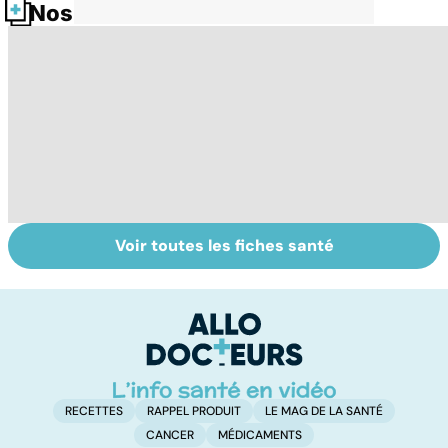
Nos fiches santé
Voir toutes les fiches santé
Violences
Bébés secoués,
Vi
sexuelles :
un syndrome
e
comment s'en
sous-estimé
le
remettre ?
RECETTES
RAPPEL PRODUIT
LE MAG DE LA SANTÉ
CANCER
MÉDICAMENTS