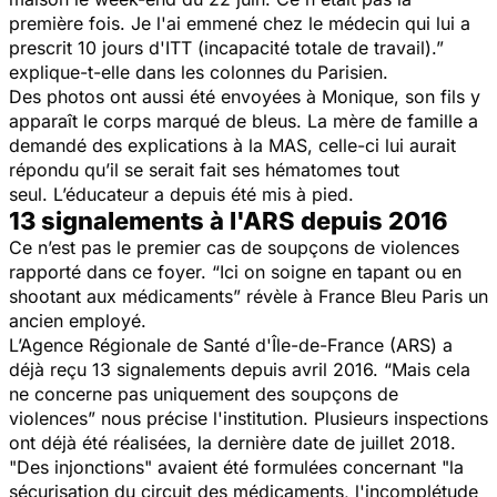
première fois. Je l'ai emmené chez le médecin qui lui a
prescrit 10 jours d'ITT (incapacité totale de travail).”
explique-t-elle dans les colonnes du Parisien.
Des photos ont aussi été envoyées à Monique, son fils y
apparaît le corps marqué de bleus. La mère de famille a
demandé des explications à la MAS, celle-ci lui aurait
répondu qu’il se serait fait ses hématomes tout
seul.
L’éducateur a depuis été mis à pied.
13 signalements à l'ARS depuis 2016
Ce n’est pas le premier cas de soupçons de violences
rapporté dans ce foyer.
“Ici on soigne en tapant ou en
shootant aux médicaments”
révèle à France Bleu Paris un
ancien employé.
L’Agence Régionale de Santé d'Île-de-France (ARS) a
déjà reçu 13 signalements depuis avril 2016.
“Mais cela
ne concerne pas uniquement des soupçons de
violences”
nous précise l'institution. Plusieurs inspections
ont déjà été réalisées, la dernière date de juillet 2018.
"Des injonctions"
avaient été formulées concernant
"la
sécurisation du circuit des médicaments, l'incomplétude