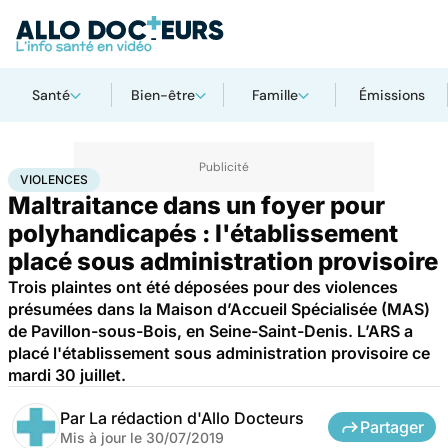
Santé
Bien-être
Famille
Émissions
Accueil
Santé
Maladies
Violences
VIOLENCES
Maltraitance dans un foyer pour
polyhandicapés : l'établissement
placé sous administration provisoire
Trois plaintes ont été déposées pour des violences
présumées dans la Maison d’Accueil Spécialisée (MAS)
de Pavillon-sous-Bois, en Seine-Saint-Denis. L’ARS a
placé l'établissement sous administration provisoire ce
mardi 30 juillet.
Par
La rédaction d'Allo Docteurs
Partager
Mis à jour le
30/07/2019