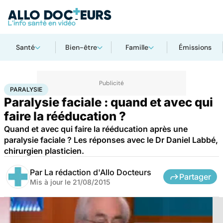
Santé
Bien-être
Famille
Émissions
Accueil
Santé
Maladies
Maladies neurologiques
Paralysie
PARALYSIE
Paralysie faciale : quand et avec qui
faire la rééducation ?
Quand et avec qui faire la rééducation après une
paralysie faciale ? Les réponses avec le Dr Daniel Labbé,
chirurgien plasticien.
Par
La rédaction d'Allo Docteurs
Partager
Mis à jour le
21/08/2015