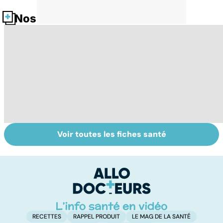
Nos fiches santé
Voir toutes les fiches santé
L'anosmie,
Narcolepsie : des
A
l'odorat en moins
crises de
ce
sommeil
a
involontaires
RECETTES
RAPPEL PRODUIT
LE MAG DE LA SANTÉ