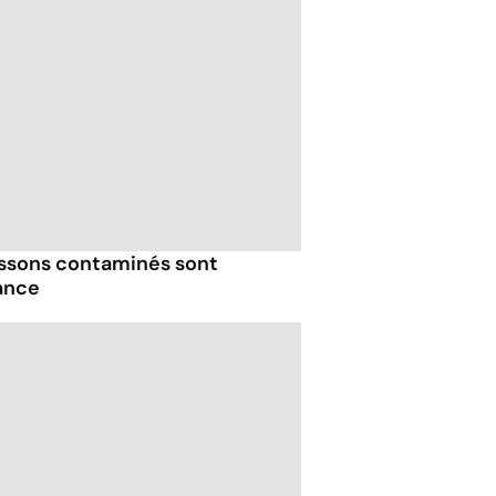
issons contaminés sont
ance