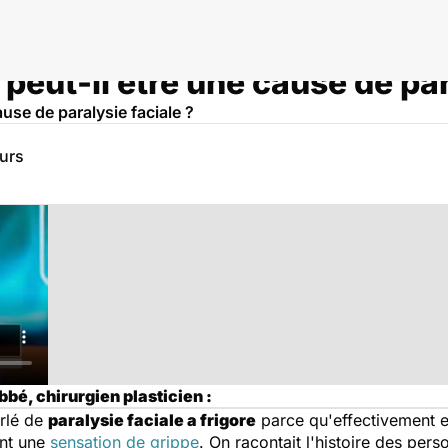
peut-il être une cause de par
use de paralysie faciale ?
eurs
bé, chirurgien plasticien :
arlé de
paralysie faciale a frigore
parce qu'effectivement el
ent une
sensation de grippe
. On racontait l'histoire des per