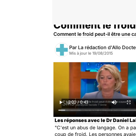
Comment le froid 
Accueil
Santé
Maladies
Maladies neurologiques
Comment le froid peut-il être une ca
Par
La rédaction d'Allo Doct
Mis à jour le
19/08/2015
Les réponses avec le Dr Daniel Lab
"C'est un abus de langage. On a p
coup de froid. Les personnes avai