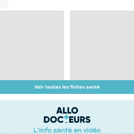
Voir toutes les fiches santé
Inflammation des
Suicide : prévenir le
amygdales : que faire
passage à l'acte
en cas d'angine ?