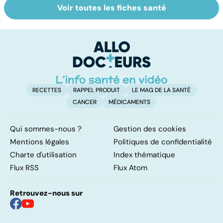
Voir toutes les fiches santé
Comment tenir
Muscler ses
C
ses bonnes
abdos pour
d
résolutions
retrouver un
él
ventre plat
q
fa
RECETTES
RAPPEL PRODUIT
LE MAG DE LA SANTÉ
CANCER
MÉDICAMENTS
Qui sommes-nous ?
Gestion des cookies
Mentions légales
Politiques de confidentialité
Charte d'utilisation
Index thématique
Flux RSS
Flux Atom
Retrouvez-nous sur