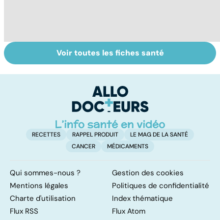
Voir toutes les fiches santé
Tout savoir sur
Inflammation des
Su
les infections
amygdales : que
le
pulmonaires
faire en cas
l'
d'angine ?
RECETTES
RAPPEL PRODUIT
LE MAG DE LA SANTÉ
CANCER
MÉDICAMENTS
Qui sommes-nous ?
Gestion des cookies
Mentions légales
Politiques de confidentialité
Charte d'utilisation
Index thématique
Flux RSS
Flux Atom