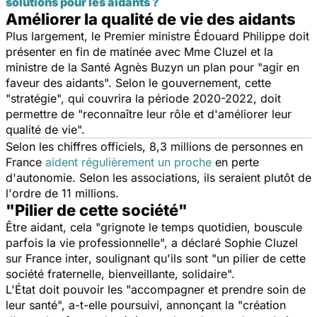
solutions pour les aidants ?
Améliorer la qualité de vie des aidants
Plus largement, le Premier ministre Édouard Philippe doit
présenter en fin de matinée avec Mme Cluzel et la
ministre de la Santé Agnès Buzyn un plan pour "
agir en
faveur des aidants
". Selon le gouvernement, cette
"
stratégie
", qui couvrira la période 2020-2022, doit
permettre de "
reconnaître leur rôle et d'améliorer leur
qualité de vie
".
Selon les chiffres officiels, 8,3 millions de personnes en
France
aident régulièrement un proche
en perte
d'autonomie. Selon les associations, ils seraient plutôt de
l'ordre de 11 millions.
"Pilier de cette société"
Être aidant, cela "
grignote le temps quotidien, bouscule
parfois la vie professionnelle
", a déclaré Sophie Cluzel
sur
France inter
, soulignant qu'ils sont "
un pilier de cette
société fraternelle, bienveillante, solidaire
".
L'État doit pouvoir les "
accompagner et prendre soin de
leur santé
", a-t-elle poursuivi, annonçant la "
création