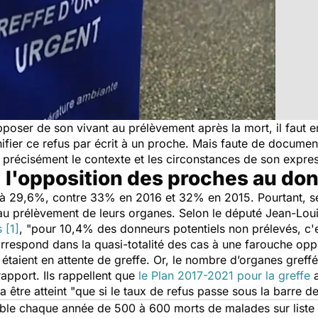
poser de son vivant au prélèvement après la mort, il faut en
nifier ce refus par écrit à un proche. Mais faute de documen
nt précisément le contexte et les circonstances de son expres
: l'opposition des proches au do
é à 29,6%, contre 33% en 2016 et 32% en 2015. Pourtant, 
au prélèvement de leurs organes. Selon le député Jean-Lou
s
[1]
, "pour 10,4% des donneurs potentiels non prélevés, c'e
orrespond dans la quasi-totalité des cas à une farouche opp
 étaient en attente de greffe. Or, le nombre d’organes greffé
rapport. Ils rappellent que
le Plan 2017-2021 pour la greffe
a
a être atteint "que si le taux de refus passe sous la barre 
able chaque année de 500 à 600 morts de malades sur liste 