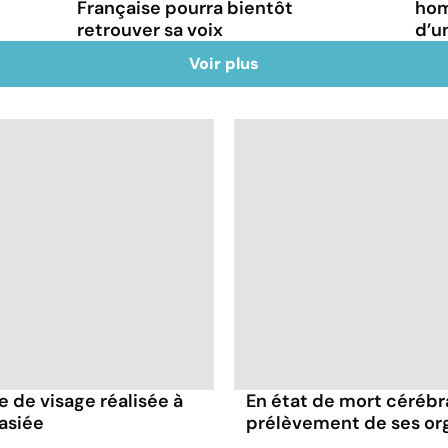
Française pourra bientôt
hom
retrouver sa voix
d’u
Voir plus
e de visage réalisée à
En état de mort cérébral
asiée
prélèvement de ses or