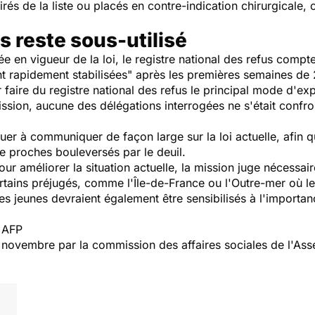
és de la liste ou placés en contre-indication chirurgicale, c
s reste sous-utilisé
ée en vigueur de la loi, le registre national des refus comp
t rapidement stabilisées" après les premières semaines de 
 faire du registre national des refus le principal mode d'exp
ission, aucune des délégations interrogées ne s'était confr
er à communiquer de façon large sur la loi actuelle, afin qu
de proches bouleversés par le deuil.
our améliorer la situation actuelle, la mission juge nécessair
rtains préjugés, comme l'Île-de-France ou l'Outre-mer où le
es jeunes devraient également être sensibilisés à l'importan
c AFP
 novembre par la commission des affaires sociales de l'As