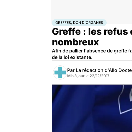
Accueil
Santé
Greffes, don d'organes
GREFFES, DON D'ORGANES
Greffe : les refu
nombreux
Afin de pallier l'absence de greffe
de la loi existante.
Par
La rédaction d'Allo Doct
Mis à jour le
22/12/2017