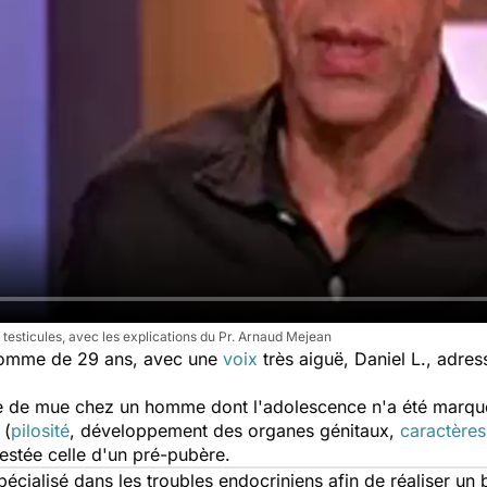
 testicules, avec les explications du Pr. Arnaud Mejean
 homme de 29 ans, avec une
voix
très aiguë, Daniel L., adre
ce de mue chez un homme dont l'adolescence n'a été marqué
 (
pilosité
, développement des organes génitaux,
caractères
restée celle d'un pré-pubère.
spécialisé dans les troubles endocriniens afin de réaliser un 