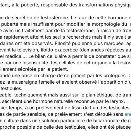
tant, à la puberté, responsable des transformations physi
nce de sécrétion de testostérone. Le taux de cette hormone c
la puberté mais insuffisant pour modifier la morphologie du
l
vec un traitement par de la testostérone, à raison de troi
 rapidement atteint les seuils recherchés mais il n’y avait 
daires ont été observés. Pilosité pubienne plus marquée, a
vant la télévision, libido exacerbée (demandes répétées au 
médical... Le bilan cellulaire a permis de constater que si 
ée par une insensibilité des cellules de cet organe à la tes
llement sécrétée par le patient.
dé une prise en charge de ce patient par les urologues. Ce
z la musaraigne femelle et avaient observé l'apparition d'
testicules.
ageable, techniquement mais aussi sur le plan éthique, de tran
rs sécrètent une hormone naturelle reconnue par le larynx.
ier temps, à un prélèvement de tissu de l'un des testicules 
 pas de partie sensible, ce prélèvement s'est déroulé sans
an
en culture dans une solution particulière de bicarbonate de
roche possible de celle des testicules, elles ont été placé