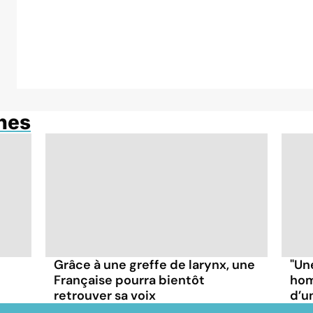
anes
Grâce à une greffe de larynx, une
"Un
Française pourra bientôt
hom
retrouver sa voix
d’u