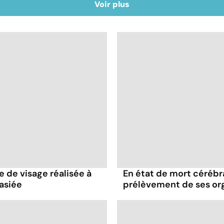
Voir plus
e de visage réalisée à
En état de mort cérébral
asiée
prélèvement de ses or