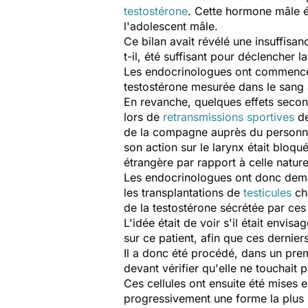
testostérone
. Cette hormone mâle é
l'adolescent mâle.
Ce bilan avait révélé une insuffisa
t-il, été suffisant pour déclencher 
Les endocrinologues ont commencé a
testostérone mesurée dans le sang a
En revanche, quelques effets secon
lors de
retransmissions sportives
de
de la compagne auprès du personnel 
son action sur le larynx était bloqu
étrangère par rapport à celle nature
Les endocrinologues ont donc deman
les transplantations de
testicules
che
de la testostérone sécrétée par ces 
L'idée était de voir s'il était envis
sur ce patient, afin que ces dernie
Il a donc été procédé, dans un prem
devant vérifier qu'elle ne touchait
Ces cellules ont ensuite été mises 
progressivement une forme la plus p