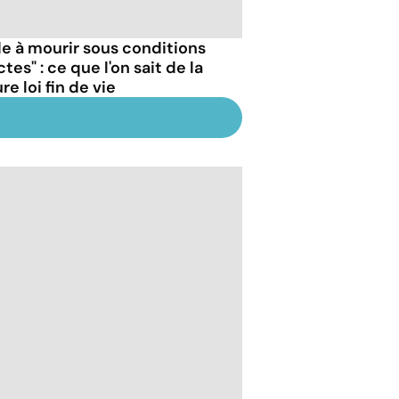
de à mourir sous conditions
ctes" : ce que l'on sait de la
re loi fin de vie