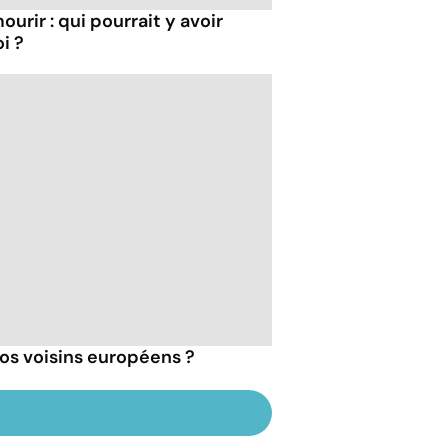
ourir : qui pourrait y avoir
i ?
 nos voisins européens ?