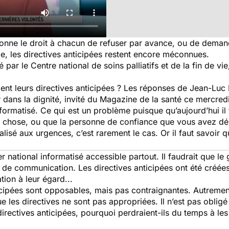
donne le droit à chacun de refuser par avance, ou de demande
e, les directives anticipées restent encore méconnues.
r le Centre national de soins palliatifs et de la fin de v
ent leurs directives anticipées ? Les réponses de Jean-Lu
 dans la dignité, invité du
Magazine de la santé
ce mercredi
informatisé. Ce qui est un problème puisque qu’aujourd’hui il
ue chose, ou que la personne de confiance que vous avez dé
lisé aux urgences, c’est rarement le cas. Or il faut savoir 
ier national informatisé accessible partout. Il faudrait que l
e de communication. Les directives anticipées ont été créé
on à leur égard...
icipées sont opposables, mais pas contraignantes. Autrement 
 les directives ne sont pas appropriées. Il n’est pas obligé 
irectives anticipées, pourquoi perdraient-ils du temps à les