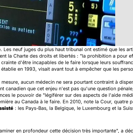
é. Les neuf juges du plus haut tribunal ont estimé que les art
ent la Charte des droits et libertés : "
la prohibition a pour e
 crainte d'être incapables de le faire lorsque leurs souffra
, établie en 1993, visait avant tout à empêcher que les pers
e mesure, aucun médecin ne sera pourtant contraint à dispe
t canadien que cet enjeu n'est pas qu'une question pénale,
inces le pouvoir de "
légiférer sur des aspects de l'aide méd
mière au Canada à le faire. En 2010, note la Cour, quatre p
ssisté
: les Pays-Bas, la Belgique, le Luxembourg et la Suis
aminer en profondeur cette décision très importante
", a déc