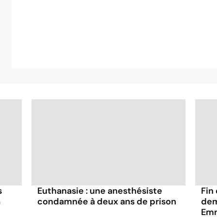
s
Euthanasie : une anesthésiste
Fin
a
condamnée à deux ans de prison
dem
Emm