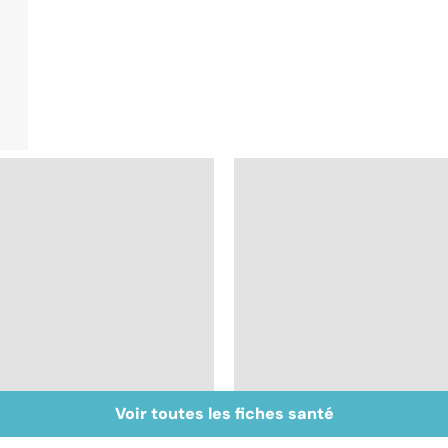
Voir toutes les fiches santé
Tout savoir sur les
Inflammation des
infections
amygdales : que faire