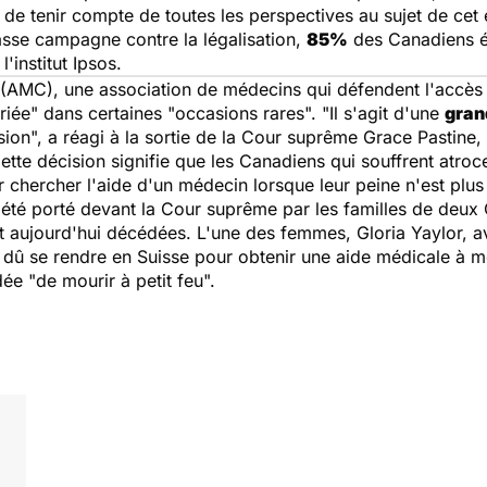
 de tenir compte de toutes les perspectives au sujet de cet e
sse campagne contre la légalisation,
85%
des Canadiens ét
'institut Ipsos.
(AMC), une association de médecins qui défendent l'accès 
riée
" dans certaines "
occasions rares
". "
Il s'agit d'une
gran
sion
", a réagi à la sortie de la Cour suprême Grace Pastine, 
ette décision signifie que les Canadiens qui souffrent atroce
r chercher l'aide d'un médecin lorsque leur peine n'est plu
 été porté devant la Cour suprême par les familles de deux
nt aujourd'hui décédées. L'une des femmes, Gloria Yaylor, a
it dû se rendre en Suisse pour obtenir une aide médicale à m
dée "
de mourir à petit feu
".