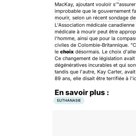
MacKay, ajoutant vouloir s'"
assurer
improbable que le gouvernement fa
mourir, selon un récent sondage de l
L'Association médicale canadienne 
médicale à mourir peut être approp
l'homme, ainsi que pour la compas
civiles de Colombie-Britannique. "
C
le
choix
désormais. Le choix d'alle
Ce changement de législation avait
dégénératives incurables et qui so
tandis que l'autre, Kay Carter, ava
89 ans, elle disait être terrifiée à l'i
En savoir plus :
EUTHANASIE