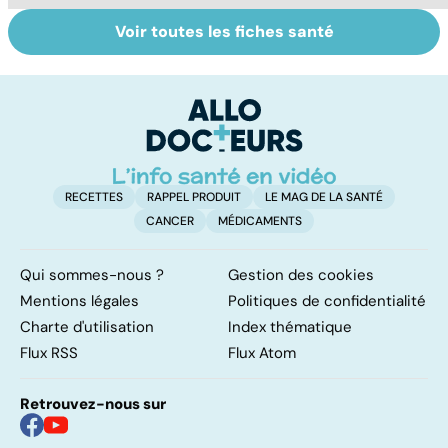
Voir toutes les fiches santé
Fin de vie : de la
Tout savoir sur
I
loi Leonetti à
les infections
a
l'aide active à
pulmonaires
fa
mourir
d'
RECETTES
RAPPEL PRODUIT
LE MAG DE LA SANTÉ
CANCER
MÉDICAMENTS
Qui sommes-nous ?
Gestion des cookies
Mentions légales
Politiques de confidentialité
Charte d'utilisation
Index thématique
Flux RSS
Flux Atom
Retrouvez-nous sur