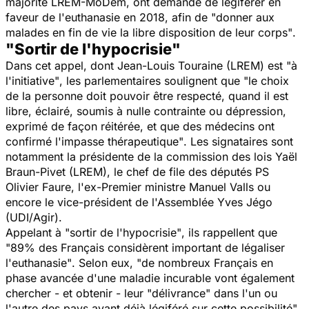
majorité LREM-MoDem, ont demandé de légiférer en
faveur de l'euthanasie en 2018, afin de
"donner aux
malades en fin de vie la libre disposition de leur corps"
.
"Sortir de l'hypocrisie"
Dans cet appel, dont Jean-Louis Touraine (LREM) est
"à
l'initiative"
, les parlementaires soulignent que
"le choix
de la personne doit pouvoir être respecté, quand il est
libre, éclairé, soumis à nulle contrainte ou dépression,
exprimé de façon réitérée, et que des médecins ont
confirmé l'impasse thérapeutique"
. Les signataires sont
notamment la présidente de la commission des lois Yaël
Braun-Pivet (LREM), le chef de file des députés PS
Olivier Faure, l'ex-Premier ministre Manuel Valls ou
encore le vice-président de l'Assemblée Yves Jégo
(UDI/Agir).
Appelant à
"sortir de l'hypocrisie"
, ils rappellent que
"89% des Français considèrent important de légaliser
l'euthanasie"
. Selon eux,
"de nombreux Français en
phase avancée d'une maladie incurable vont également
chercher - et obtenir - leur "délivrance" dans l'un ou
l'autre des pays ayant déjà légiféré sur cette possibilité"
.