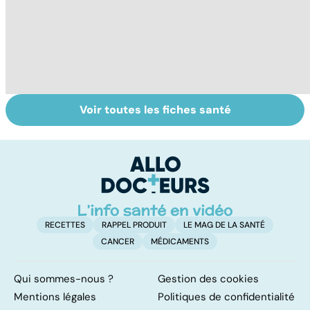
Voir toutes les fiches santé
Tout savoir sur
Inflammation des
Su
les infections
amygdales : que
le
pulmonaires
faire en cas
l'
d'angine ?
RECETTES
RAPPEL PRODUIT
LE MAG DE LA SANTÉ
CANCER
MÉDICAMENTS
Qui sommes-nous ?
Gestion des cookies
Mentions légales
Politiques de confidentialité