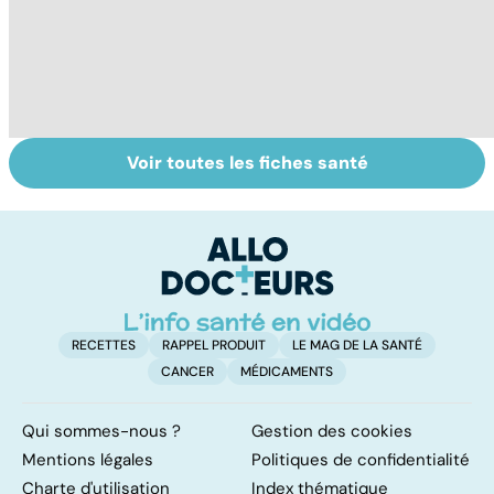
Voir toutes les fiches santé
Tout savoir sur
Inflammation des
Su
les infections
amygdales : que
le
pulmonaires
faire en cas
l'
d'angine ?
RECETTES
RAPPEL PRODUIT
LE MAG DE LA SANTÉ
CANCER
MÉDICAMENTS
Qui sommes-nous ?
Gestion des cookies
Mentions légales
Politiques de confidentialité
Charte d'utilisation
Index thématique