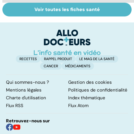
Voir toutes les fiches santé
Cancer du sein :
Tout savoir sur
I
toutes
les infections
a
concernées !
pulmonaires
fa
d'
RECETTES
RAPPEL PRODUIT
LE MAG DE LA SANTÉ
CANCER
MÉDICAMENTS
Qui sommes-nous ?
Gestion des cookies
Mentions légales
Politiques de confidentialité
Charte d'utilisation
Index thématique
Flux RSS
Flux Atom
Retrouvez-nous sur