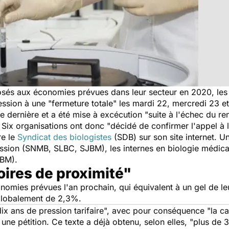
sés aux économies prévues dans leur secteur en 2020, les 
ession à une "
fermeture totale
" les mardi 22, mercredi 23 et
 dernière et a été mise à excécution "
suite à l'échec du r
. Six organisations ont donc "
décidé de confirmer l'appel à 
re le
Syndicat des biologistes
(SDB) sur son site internet. Un
ession (SNMB, SLBC, SJBM), les internes en biologie médica
PBM).
oires de proximité"
conomies prévues l'an prochain, qui équivalent à un gel de l
globalement de 2,3%.
dix ans de pression tarifaire
", avec pour conséquence "
la c
 une pétition. Ce texte a déjà obtenu, selon elles, "
plus de 