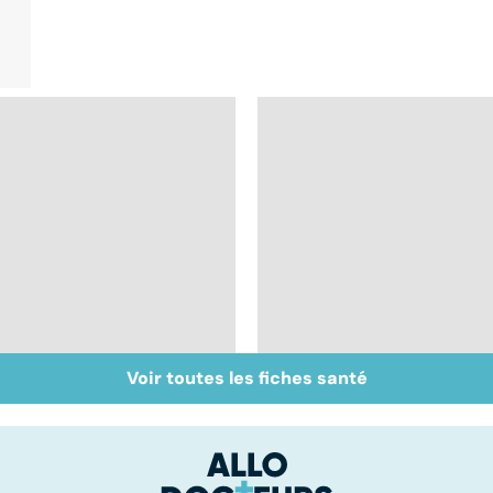
Voir toutes les fiches santé
Imagerie médicale :
Tout savoir sur les
du scanner à la
infections
capsule caméra
pulmonaires