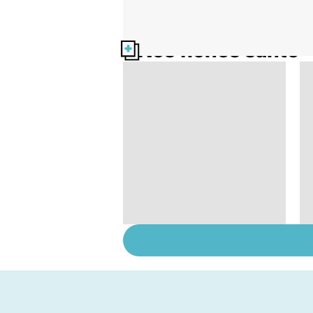
Nos fiches santé
Médecine de
proximité : quel
avenir ?