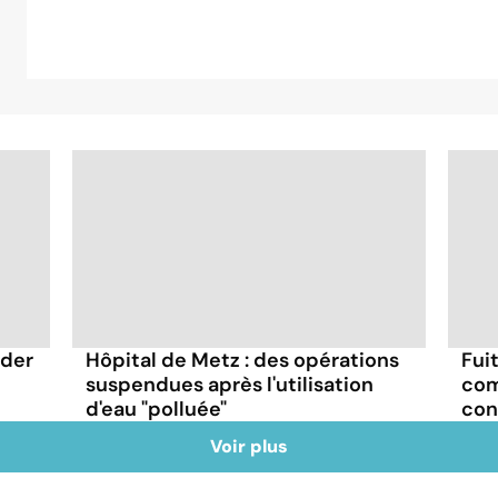
rder
Hôpital de Metz : des opérations
Fui
suspendues après l'utilisation
com
d'eau "polluée"
con
Voir plus