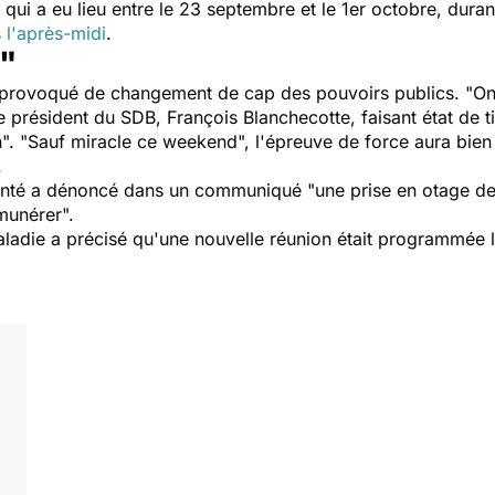
" qui a eu lieu entre le 23 septembre et le 1er octobre, duran
 l'après-midi
.
"
provoqué de changement de cap des pouvoirs publics. "
On
le président du SDB, François Blanchecotte, faisant état de t
n
". "
Sauf miracle ce weekend
", l'épreuve de force aura bien
.
Santé a dénoncé dans un communiqué "
une prise en otage de
émunérer
".
aladie a précisé qu'une nouvelle réunion était programmée