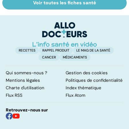
Voir toutes les fiches santé
Laboratoires,
Tout savoir sur
I
bienfaiteurs ou
les infections
a
manipulateurs ?
pulmonaires
fa
d'
RECETTES
RAPPEL PRODUIT
LE MAG DE LA SANTÉ
CANCER
MÉDICAMENTS
Qui sommes-nous ?
Gestion des cookies
Mentions légales
Politiques de confidentialité
Charte d'utilisation
Index thématique
Flux RSS
Flux Atom
Retrouvez-nous sur