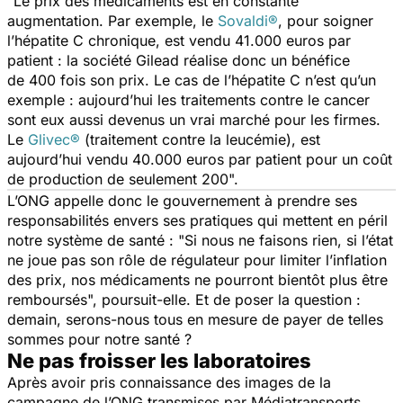
"Le prix des médicaments est en constante
augmentation. Par exemple, le
Sovaldi®
, pour soigner
l’hépatite C chronique, est vendu 41.000 euros par
patient : la société Gilead réalise donc un bénéfice
de 400 fois son prix. Le cas de l’hépatite C n’est qu’un
exemple : aujourd’hui les traitements contre le cancer
sont eux aussi devenus un vrai marché pour les firmes.
Le
Glivec®
(traitement contre la leucémie), est
aujourd’hui vendu 40.000 euros par patient pour un coût
de production de seulement 200".
L’ONG appelle donc le gouvernement à prendre ses
responsabilités envers ses pratiques qui mettent en péril
notre système de santé :
"Si nous ne faisons rien, si l’état
ne joue pas son rôle de régulateur pour limiter l’inflation
des prix, nos médicaments ne pourront bientôt plus être
remboursés",
poursuit-elle. Et de poser la question :
demain, serons-nous tous en mesure de payer de telles
sommes pour notre santé ?
Ne pas froisser les laboratoires
Après avoir pris connaissance des images de la
campagne de l’ONG transmises par Médiatransports,