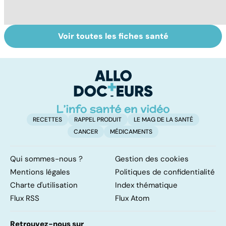
Voir toutes les fiches santé
Laboratoires,
Tout savoir sur
I
bienfaiteurs ou
les infections
a
manipulateurs ?
pulmonaires
fa
d'
RECETTES
RAPPEL PRODUIT
LE MAG DE LA SANTÉ
CANCER
MÉDICAMENTS
Qui sommes-nous ?
Gestion des cookies
Mentions légales
Politiques de confidentialité
Charte d'utilisation
Index thématique
Flux RSS
Flux Atom
Retrouvez-nous sur