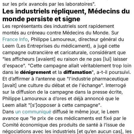
sur les prix avancés par les laboratoires".
Les industriels répliquent, Médecins du
monde persiste et signe
Les représentants des industriels sont rapidement
montés au créneau contre
Médecins du Monde
. Sur
France Info
, Philippe Lamoureux, directeur général du
Leem (Les Entreprises du médicament), a jugé cette
campagne outrancière et caricaturale, considérant que
"
les afficheurs [avaient] eu raison de ne pas [lui] laisser
d'espace". "Cette campagne allait véritablement trop loin
dans le
dénigrement
et la
diffamation
"
, a-t-il poursuivi.
Et d’affirmer à l’antenne que "
l'industrie pharmaceutique
[avait] une culture du débat et de l'échange".
Interrogé
sur la diffusion de la campagne dans la presse écrite,
Philippe Lamoureux a d’ores et déjà annoncé que le
Leem allait
"[s’]opposer à cette campagne"
.
Dans
un communiqué
diffusé le même jour, le Leem
avance que
"le prix de ces médicaments est fixé par le
Comité économique des produits de santé à l’issue de
négociations avec les industriels [et qu’en aucun cas], les