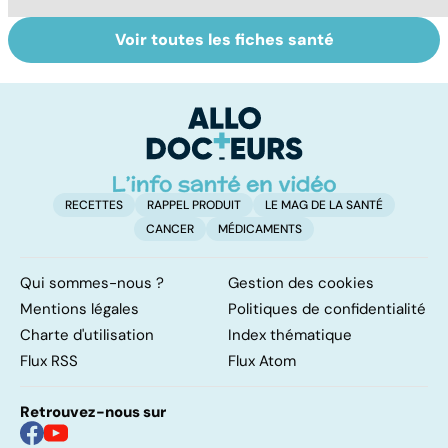
Voir toutes les fiches santé
Staphylocoque
Laboratoires,
Q
doré : une
bienfaiteurs ou
c
bactérie sous
manipulateurs ?
surveillance
RECETTES
RAPPEL PRODUIT
LE MAG DE LA SANTÉ
CANCER
MÉDICAMENTS
Qui sommes-nous ?
Gestion des cookies
Mentions légales
Politiques de confidentialité
Charte d'utilisation
Index thématique
Flux RSS
Flux Atom
Retrouvez-nous sur