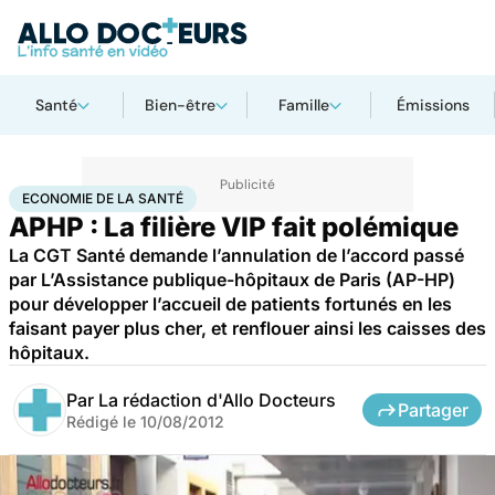
Santé
Bien-être
Famille
Émissions
Accueil
Santé
Société
Économie
Economie de la santé
ECONOMIE DE LA SANTÉ
APHP : La filière VIP fait polémique
La CGT Santé demande l’annulation de l’accord passé
par L’Assistance publique-hôpitaux de Paris (AP-HP)
pour développer l’accueil de patients fortunés en les
faisant payer plus cher, et renflouer ainsi les caisses des
hôpitaux.
Par
La rédaction d'Allo Docteurs
Partager
Rédigé le
10/08/2012