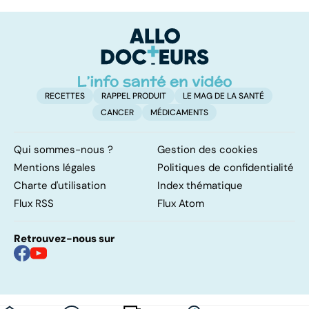
bienfaiteurs ou
les infections
a
manipulateurs ?
pulmonaires
fa
d'
RECETTES
RAPPEL PRODUIT
LE MAG DE LA SANTÉ
CANCER
MÉDICAMENTS
Qui sommes-nous ?
Gestion des cookies
Mentions légales
Politiques de confidentialité
Charte d'utilisation
Index thématique
Flux RSS
Flux Atom
Retrouvez-nous sur