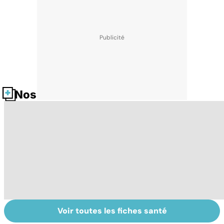
Nos fiches santé
Voir toutes les fiches santé
Laboratoires,
Tout savoir sur
I