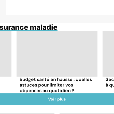
ssurance maladie
Budget santé en hausse : quelles
Sec
astuces pour limiter vos
à q
dépenses au quotidien ?
Voir plus