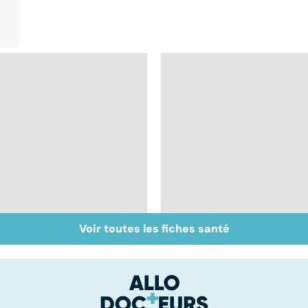
Voir toutes les fiches santé
Antibiotiques : lutter
Tout savoir sur les
contre la résistance
infections
des bactéries
pulmonaires