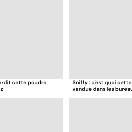
terdit cette poudre
Sniffy : c'est quoi cett
ez
vendue dans les burea