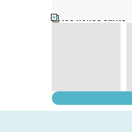
Nos fiches santé
Automutilation : des
ados en souffrance