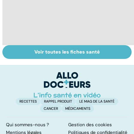
Voir toutes les fiches santé
Automutilation :
Antibiotiques :
To
des ados en
lutter contre la
le
souffrance
résistance des
p
bactéries
RECETTES
RAPPEL PRODUIT
LE MAG DE LA SANTÉ
CANCER
MÉDICAMENTS
Qui sommes-nous ?
Gestion des cookies
Mentions légales
Politiques de confidentialité