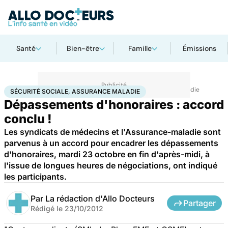
Santé
Bien-être
Famille
Émissions
Accueil
Santé
Société
Économie
Sécurité sociale, assurance maladie
SÉCURITÉ SOCIALE, ASSURANCE MALADIE
Dépassements d'honoraires : accord
conclu !
Les syndicats de médecins et l'Assurance-maladie sont
parvenus à un accord pour encadrer les dépassements
d'honoraires, mardi 23 octobre en fin d'après-midi, à
l'issue de longues heures de négociations, ont indiqué
les participants.
Par
La rédaction d'Allo Docteurs
Partager
Rédigé le
23/10/2012