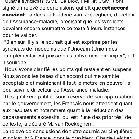
"Quatre syndicats (SML, Le Bloc, FMF et CSMF) ont
signé un relevé de conclusions qui dit que
cet accord
convient
", a déclaré Frédéric van Roekeghem, directeur
de l'Assurance-maladie, précisant que les syndicats
devaient encore soumettre ce texte à leurs instances
pour le valider.
"Bien sûr, il y a le souhait qui est exprimé par les
syndicats de médecins que l'Unocam (Union des
complémentaires) puisse plus activement participer", a-t-
il souligné.
"Nous avons clarifié les points qui restaient en suspens.
Nous avons les bases d'un accord qui me semble
acceptable et maintenant il faut le mettre en oeuvre", a
poursuivi le directeur de l'Assurance-maladie.
"Dès qu'il sera publié, sous réserve de son approbation
par le gouvernement, les Français nous attendent quant
aux résultats et notamment quant à la réduction des
dépassements excessifs, qui est l'une des priorités" de
ce texte, a déclaré M. van Roekeghem.
Le relevé de conclusions doit être soumis au cinquième
syndicat, MG France, dont le président, Claude Leicher,