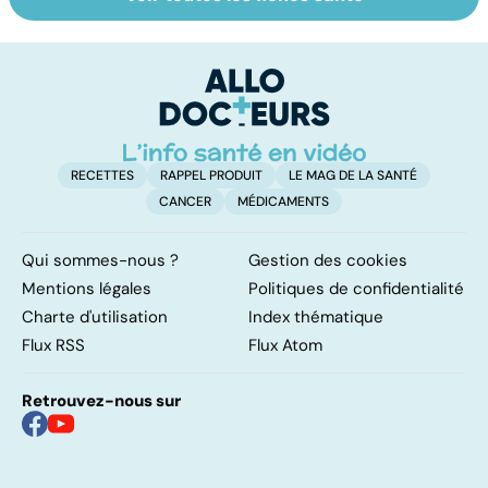
Burn-out :
Vivre après un
St
l'épuisement
cancer
ac
professionnel
M
tr
RECETTES
RAPPEL PRODUIT
LE MAG DE LA SANTÉ
CANCER
MÉDICAMENTS
Qui sommes-nous ?
Gestion des cookies
Mentions légales
Politiques de confidentialité
Charte d'utilisation
Index thématique
Flux RSS
Flux Atom
Retrouvez-nous sur