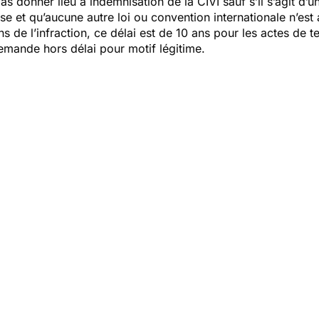
 donner lieu à indemnisation de la CIVI sauf s’il s’agit d’un
aise et qu’aucune autre loi ou convention internationale n’est
ns de l’infraction, ce délai est de 10 ans pour les actes de t
emande hors délai pour motif légitime.