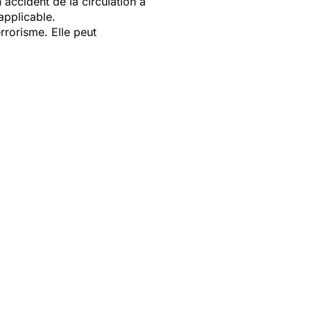
 accident de la circulation à
 applicable.
errorisme. Elle peut