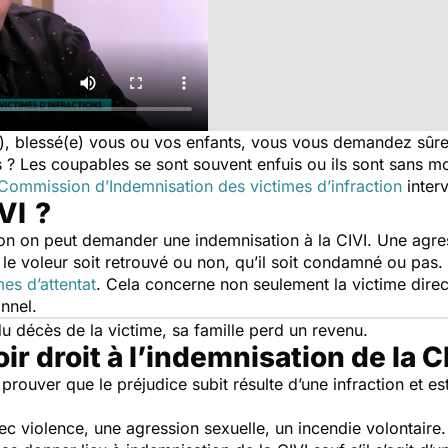
e), blessé(e) vous ou vos enfants, vous vous demandez sûr
ts ? Les coupables se sont souvent enfuis ou ils sont sans 
Commission d’Indemnisation des victimes d’infraction
interv
IVI ?
ion on peut demander une indemnisation à la CIVI. Une agres
e le voleur soit retrouvé ou non, qu’il soit condamné ou pas.
mes d’attentat
. Cela concerne non seulement la victime direct
onnel.
 du décès de la victime, sa famille perd un revenu.
r droit à l’indemnisation de la C
d prouver que le préjudice subit résulte d’une infraction et
c violence, une agression sexuelle, un incendie volontaire. 