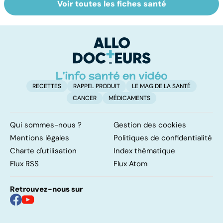
Voir toutes les fiches santé
Tout savoir sur
Inflammation des
Su
les infections
amygdales : que
le
pulmonaires
faire en cas
l'
d'angine ?
RECETTES
RAPPEL PRODUIT
LE MAG DE LA SANTÉ
CANCER
MÉDICAMENTS
Qui sommes-nous ?
Gestion des cookies
Mentions légales
Politiques de confidentialité
Charte d'utilisation
Index thématique
Flux RSS
Flux Atom
Retrouvez-nous sur