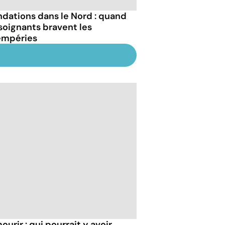
ndations dans le Nord : quand
 soignants bravent les
empéries
ourir : qui pourrait y avoir