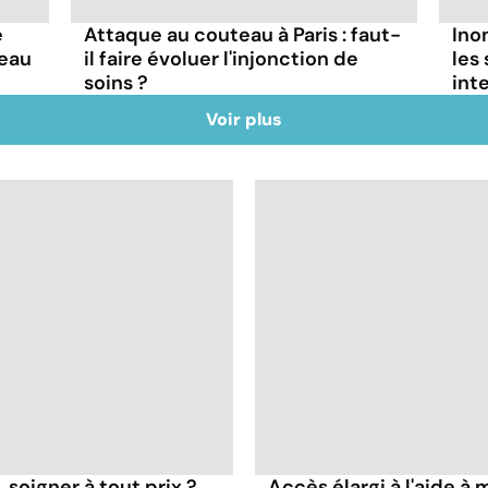
e
Attaque au couteau à Paris : faut-
Ino
deau
il faire évoluer l'injonction de
les
soins ?
int
Voir plus
 soigner à tout prix ?
Accès élargi à l'aide à m