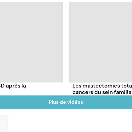
3D après la
Les mastectomies total
cancers du sein familia
Plus de vidéos