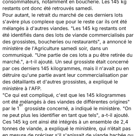
consommateurs, notamment en boucherie. Les 145 kg
restants ont donc été retrouvés samedi.
Pour autant, le retrait du marché de ces derniers lots
s'avère plus complexe que pour le reste car ils ont été
mélangés à d'autres viandes. "
Les 145 kg restants ont
été identifiés dans des lots de viande commercialisés par
des grossistes, boucheries ou restaurants"
, a annoncé le
ministère de l'Agriculture samedi soir, dans un
communiqué.
"Une partie de ces lots a pu être retirée du
marché."
, a-t-il ajouté. Un seul grossiste était concerné
par ces derniers 145 kilogrammes, mais il n'avait pu en
détruire qu'une partie avant leur commercialisation par
des détaillants et d'autres grossistes, a expliqué le
ministère à l'AFP.
"Ce qui est compliqué, c'est que les 145 kilogrammes
ont été mélangés à des viandes de différentes origines"
er
par le 1
grossiste concerné, a indiqué le ministère.
"On
ne peut plus les identifier en tant que tels"
, a-t-il ajouté.
Ces 145 kg ont ainsi été intégrés à un ensemble de 2,4
tonnes de viande, a expliqué le ministère, qui n’était pas
en mesure de préciser s'il s'agissait de viande hachée ou