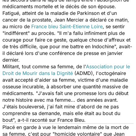
médicaments mortelle et le décès de son épouse.
Fatigué, atteint de la maladie de Parkinson et d'un
cancer de la prostate, Jean Mercier a déclaré ce matin,
au micro de
France bleu Saint-Etienne Loire
, se sentir
"
indifférent"
au procès. "
Il m'a fallu infiniment plus de
courage pour faire ce geste, quelque chose d'affreux et
de très difficile, que pour me battre en Indochine
", avait-
il déclaré lors d'une conférence de presse en janvier
dernier.
Militant, tout comme sa femme, de l'
Association pour le
Droit de Mourir dans la Dignité
(ADMD), l'octogénaire
avait accepté d'aider sa femme, victime d'une maladie
osseuse incurable, à absorber une quantité massive de
médicaments. "
J'avais fait une promesse lors du début
notre histoire avec ma femme... des années avant.
J'étais bouleversé, j'ai fait mine d'abord de ne pas
comprendre sa demande, mais elle était au bout du
bout
", a-t-il raconté sur
France Bleu
.
Placé en garde à vue le lendemain même de la mort de
sa femme, c'est pour "homicide volontaire" que Jean