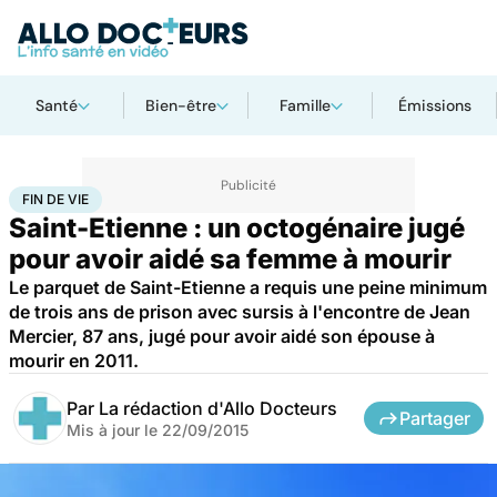
Santé
Bien-être
Famille
Émissions
Accueil
Santé
Société
Justice
Fin de vie
FIN DE VIE
Saint-Etienne : un octogénaire jugé
pour avoir aidé sa femme à mourir
Le parquet de Saint-Etienne a requis une peine minimum
de trois ans de prison avec sursis à l'encontre de Jean
Mercier, 87 ans, jugé pour avoir aidé son épouse à
mourir en 2011.
Par
La rédaction d'Allo Docteurs
Partager
Mis à jour le
22/09/2015