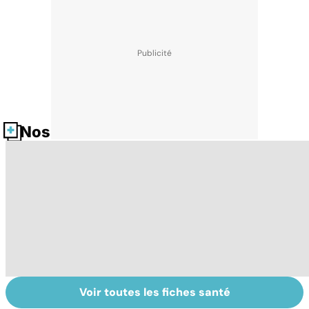
Nos fiches santé
Voir toutes les fiches santé
Tout savoir sur
Inflammation des
Su