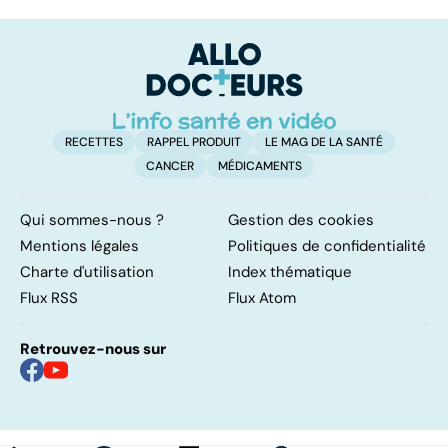
les infections
amygdales : que
le
pulmonaires
faire en cas
l'
d'angine ?
RECETTES
RAPPEL PRODUIT
LE MAG DE LA SANTÉ
CANCER
MÉDICAMENTS
Qui sommes-nous ?
Gestion des cookies
Mentions légales
Politiques de confidentialité
Charte d'utilisation
Index thématique
Flux RSS
Flux Atom
Retrouvez-nous sur