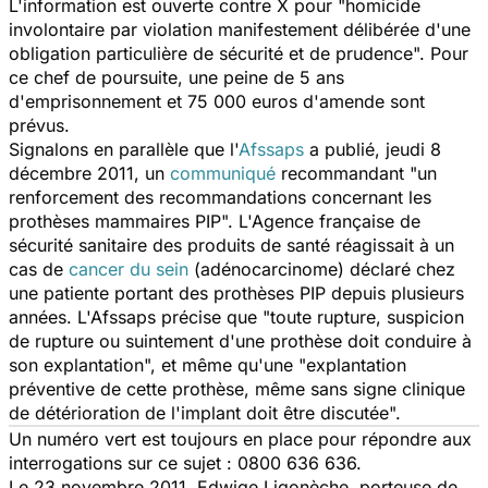
L'information est ouverte contre X pour "homicide
involontaire par violation manifestement délibérée d'une
obligation particulière de sécurité et de prudence". Pour
ce chef de poursuite, une peine de 5 ans
d'emprisonnement et 75 000 euros d'amende sont
prévus.
Signalons en parallèle que l'
Afssaps
a publié, jeudi 8
décembre 2011, un
communiqué
recommandant "un
renforcement des recommandations concernant les
prothèses mammaires PIP". L'Agence française de
sécurité sanitaire des produits de santé réagissait à un
cas de
cancer du sein
(adénocarcinome) déclaré chez
une patiente portant des prothèses PIP depuis plusieurs
années. L'Afssaps précise que "toute rupture, suspicion
de rupture ou suintement d'une prothèse doit conduire à
son explantation", et même qu'une "explantation
préventive de cette prothèse, même sans signe clinique
de détérioration de l'implant doit être discutée".
Un numéro vert est toujours en place pour répondre aux
interrogations sur ce sujet : 0800 636 636.
Le 23 novembre 2011, Edwige Ligonèche, porteuse de