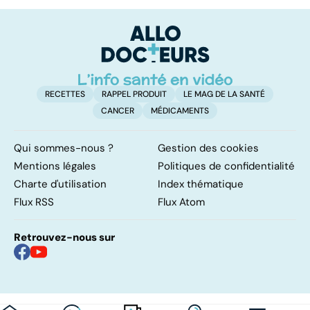
les infections
amygdales : que
le
pulmonaires
faire en cas
l'
d'angine ?
RECETTES
RAPPEL PRODUIT
LE MAG DE LA SANTÉ
CANCER
MÉDICAMENTS
Qui sommes-nous ?
Gestion des cookies
Mentions légales
Politiques de confidentialité
Charte d'utilisation
Index thématique
Flux RSS
Flux Atom
Retrouvez-nous sur