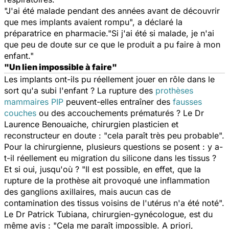
"J'ai été malade pendant des années avant de découvrir
que mes implants avaient rompu", a déclaré la
préparatrice en pharmacie."Si j'ai été si malade, je n'ai
que peu de doute sur ce que le produit a pu faire à mon
enfant."
"Un lien impossible à faire"
Les implants ont-ils pu réellement jouer en rôle dans le
sort qu'a subi l'enfant ? La rupture des
prothèses
mammaires PIP
peuvent-elles entraîner des
fausses
couches
ou des accouchements prématurés ? Le Dr
Laurence Benouaiche, chirurgien plasticien et
reconstructeur en doute : "cela paraît très peu probable".
Pour la chirurgienne, plusieurs questions se posent : y a-
t-il réellement eu migration du silicone dans les tissus ?
Et si oui, jusqu'où ? "Il est possible, en effet, que la
rupture de la prothèse ait provoqué une inflammation
des ganglions axillaires, mais aucun cas de
contamination des tissus voisins de l'utérus n'a été noté".
Le Dr Patrick Tubiana, chirurgien-gynécologue, est du
même avis : "Cela me paraît impossible. A priori,