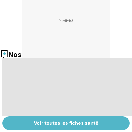
Nos fiches santé
Voir toutes les fiches santé
Tout savoir sur
Inflammation des
Su