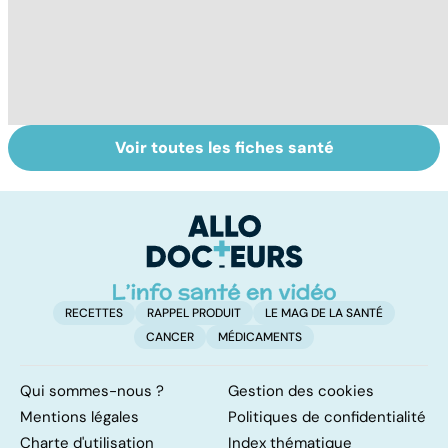
Voir toutes les fiches santé
Mediator® : les
Mediator® : le
To
cardiologues en
début d'une
le
première ligne
enquête
p
RECETTES
RAPPEL PRODUIT
LE MAG DE LA SANTÉ
CANCER
MÉDICAMENTS
Qui sommes-nous ?
Gestion des cookies
Mentions légales
Politiques de confidentialité
Charte d'utilisation
Index thématique