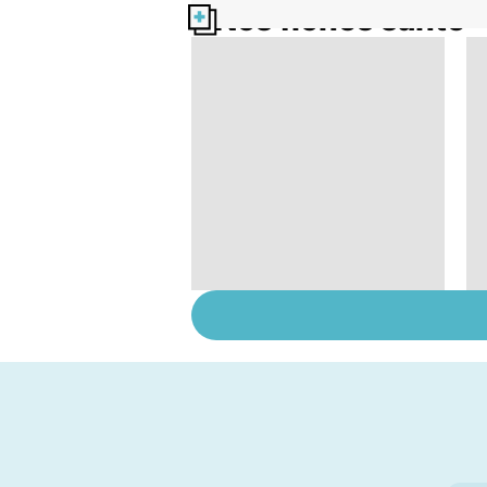
Nos fiches santé
Soins dentaires : on
n'arrête pas le
progrès !