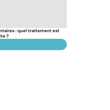
taires : quel traitement est
lte ?