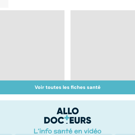
Voir toutes les fiches santé
Mediator® : le début
Dentiers : quand la
d'une enquête
vie retrouve son
mordant