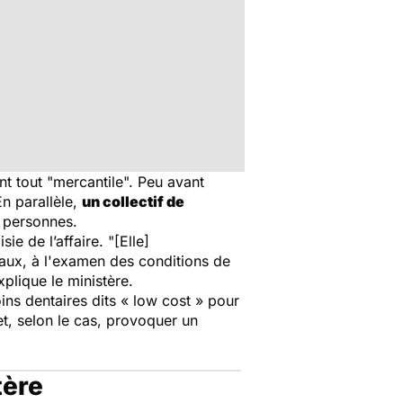
t tout "mercantile". Peu avant
En parallèle,
un collectif de
0 personnes.
sie de l’affaire.
"[Elle]
caux, à l'examen des conditions de
plique le ministère.
ins dentaires dits
« low cost »
pour
 et, selon le cas, provoquer un
tère