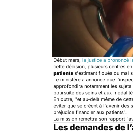
Début mars,
la justice a prononcé l
cette décision, plusieurs centres e
patients
s'estimant floués ou mal s
Le ministère a annonce que l'inspect
approfondira notamment les sujets l
poursuite des soins et aux modalité
En outre,
"et au-delà même de cette 
éviter que se créent à l'avenir des s
préjudice financier aux patients".
La mission remettra son rapport
"av
Les demandes de l’a