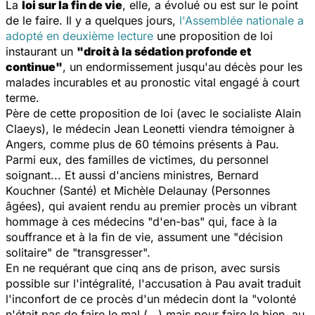
La
loi sur la fin de vie
, elle, a évolué ou est sur le point
de le faire. Il y a quelques jours,
l'Assemblée nationale a
adopté en deuxième lecture
une proposition de loi
instaurant un
"droit à la sédation profonde et
continue"
, un endormissement jusqu'au décès pour les
malades incurables et au pronostic vital engagé à court
terme.
Père de cette proposition de loi (avec le socialiste Alain
Claeys), le médecin Jean Leonetti viendra témoigner à
Angers, comme plus de 60 témoins présents à Pau.
Parmi eux, des familles de victimes, du personnel
soignant... Et aussi d'anciens ministres, Bernard
Kouchner (Santé) et Michèle Delaunay (Personnes
âgées), qui avaient rendu au premier procès un vibrant
hommage à ces médecins "d'en-bas" qui, face à la
souffrance et à la fin de vie, assument une "décision
solitaire" de "transgresser".
En ne requérant que cinq ans de prison, avec sursis
possible sur l'intégralité, l'accusation à Pau avait traduit
l'inconfort de ce procès d'un médecin dont la "volonté
n'était pas de faire le mal (...) mais pour faire le bien, au