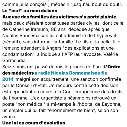
comme je le conçois", médecin "jusqu'au bout du bout".
Le "mal" au nom du bien
Aucune des familles des victimes n'a porté plainte
,
mais deux s'étaient constituées parties civiles, dont celle
de Catherine Iramuno, 86 ans, décédée après que
Nicolas Bonnemaison lui eut administré de l'hypnovel
(sédatif), sans informer la famille. Le fils et la belle-fille
Iramuno attendent à Angers "des explications et une
condamnation", a indiqué à l'AFP leur avocate, Valérie
Garmendia.
Seize mois ont passé depuis le procès de Pau.
L'Ordre
des médecins
a radié Nicolas Bonnemaison fin
2014
,
malgré son acquittement, une sanction confirmée
par le Conseil d'Etat. Un recours contre cette décision
est cependant en cours à la Cour européenne des droits
de l'homme. L'ex-urgentiste a néanmoins retrouvé un
poste "non médical" à mi-temps à l'hôpital de Bayonne,
un emploi qui lui fait "énormément de bien", selon son
avocat.
Une loi en cours d'évolution