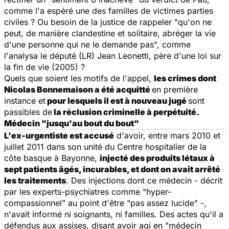
comme l'a espéré une des familles de victimes parties
civiles ? Ou besoin de la justice de rappeler "qu'on ne
peut, de manière clandestine et solitaire, abréger la vie
d'une personne qui ne le demande pas", comme
l'analysa le député (LR) Jean Leonetti, père d'une loi sur
la fin de vie (2005) ?
Quels que soient les motifs de l'appel,
les crimes dont
Nicolas Bonnemaison a été acquitté
en première
instance et
pour lesquels il est à nouveau jugé
sont
passibles de
la réclusion criminelle à perpétuité.
Médecin "jusqu'au bout du bout"
L'ex-urgentiste est accusé
d'avoir, entre mars 2010 et
juillet 2011 dans son unité du Centre hospitalier de la
côte basque à Bayonne,
injecté des produits létaux à
sept patients âgés, incurables, et dont on avait arrêté
les traitements
. Des injections dont ce médecin - décrit
par les experts-psychiatres comme "hyper-
compassionnel" au point d'être "pas assez lucide" -,
n'avait informé ni soignants, ni familles. Des actes qu'il a
défendus aux assises, disant avoir agi en "médecin