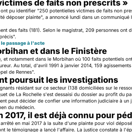
victimes de faits non prescrits »
t pu identifier "250 potentielles victimes de faits non pres
haité déposer plainte", a annoncé lundi dans un communiqué 
nt des faits (181). Selon le magistrat, 209 personnes ont dé
précis".
 le passage à l'acte
orbihan et dans le Finistère
 et notamment dans le Morbihan où 100 faits potentiels ont
cureur. Au total, d'avril 1991 à janvier 2014, 159 agissement
appel de Rennes".
nt poursuit les investigations
nants résidant sur ce secteur (138 domiciliées sur le resso
uet de La Rochelle s'est dessaisi du dossier au profit du pa
ent peut décider de confier une information judiciaire à un j
men du médecin.
n 2017, il est déjà connu pour pé
arrêté en mai 2017 à la suite d'une plainte pour viol déposée
t le témoignage a lancé l'affaire. La justice constate à l