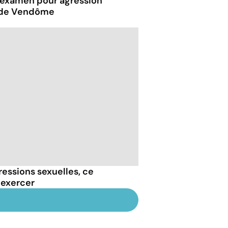
examen pour agression
s de Vendôme
essions sexuelles, ce
 exercer