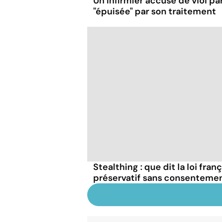
Un infirmier accusé de viol pa
"épuisée" par son traitement
Stealthing : que dit la loi fran
préservatif sans consentemen