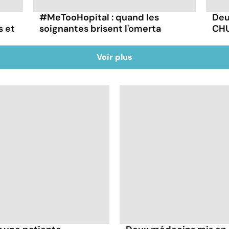
#MeTooHopital : quand les
Deu
s et
soignantes brisent l'omerta
CHU
Voir plus