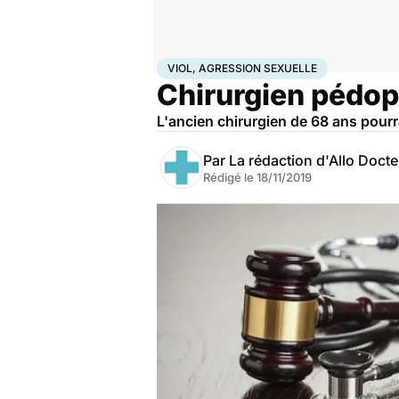
Accueil
Santé
Société
Justice
Viol, agression sexue
VIOL, AGRESSION SEXUELLE
Chirurgien pédoph
L'ancien chirurgien de 68 ans pourr
Par
La rédaction d'Allo Doct
Rédigé le
18/11/2019