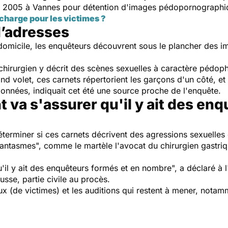
en 2005 à Vannes pour détention d'images pédopornograph
n charge pour les victimes ?
d’adresses
 domicile, les enquêteurs découvrent sous le plancher des
 chirurgien y décrit des scènes sexuelles à caractère pédoph
 volet, ces carnets répertorient les garçons d'un côté, et l
données, indiquait cet été une source proche de l'enquête.
nt va s'assurer qu'il y ait des en
terminer si ces carnets décrivent des agressions sexuelles 
"fantasmes", comme le martèle l'avocat du chirurgien gastriq
'il y ait des enquêteurs formés et en nombre", a déclaré à l
sse, partie civile au procès.
ux (de victimes) et les auditions qui restent à mener, notam
.