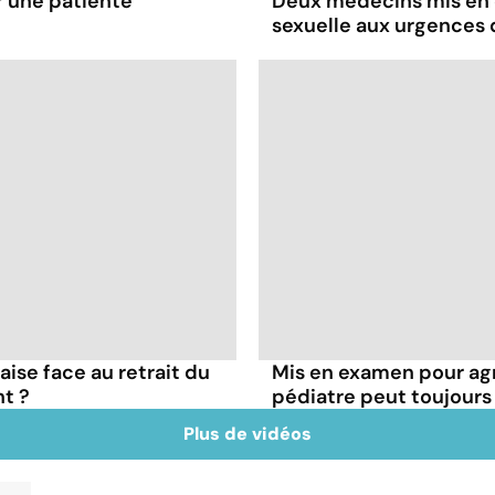
r une patiente
Deux médecins mis en 
sexuelle aux urgence
çaise face au retrait du
Mis en examen pour agr
t ?
pédiatre peut toujours
Plus de vidéos