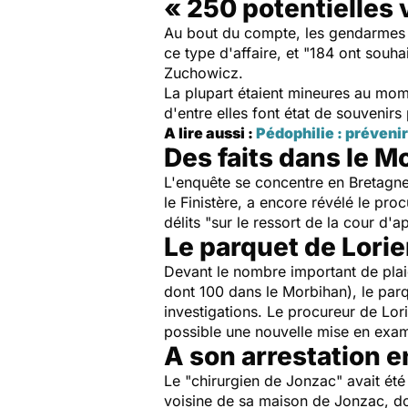
« 250 potentielles 
Au bout du compte, les gendarmes on
ce type d'affaire, et "184 ont sou
Zuchowicz.
La plupart étaient mineures au mome
d'entre elles font état de souvenirs 
A lire aussi :
Pédophilie : prévenir
Des faits dans le M
L'enquête se concentre en Bretagne,
le Finistère, a encore révélé le pro
délits "sur le ressort de la cour d'
Le parquet de Lorie
Devant le nombre important de plaig
dont 100 dans le Morbihan), le parq
investigations. Le procureur de Lori
possible une nouvelle mise en exa
A son arrestation e
Le "chirurgien de Jonzac" avait été 
voisine de sa maison de Jonzac, don