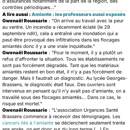
d'assurances notamment de la part de la région, des
contrôles périodiques..."
A lire aussi :
Amiante : les professeurs aussi exposés
Gwenaël Roussarie
: "On arrive au travail avec la peur
au ventre. Un incendie a récemment éclaté (le 29
septembre ndlr), cela a entraîné une inondation qui a
peut-être provoqué des infiltrations dans les flocages
amiantés donc il y a une vraie inquiétude."
Gwenaël Roussarie
: "Pour le moment, il y a plutôt un
refus d'affronter la situation. Tous les établissements ne
sont pas forcément dégradés. Tant que les matériaux
amiantés restent en bon état, il n'y a pas forcément de
danger. Mais il faudrait un diagnostic. Au lycée Georges-
Brassens, le diagnostic était faux. Des ouvriers sont
intervenus en pensant qu'il n'y avait pas d'amiante, on a
travaillé sous des flocages amiantés... Dans ce cas, le
risque est mortel."
Gwenaël Roussarie
: "L'association Urgences Santé
Brassens commence à recevoir des témoignages. Les
cancers liés à l'amiante
se déclenchent seulement trente
ans après, on est donc sur du long terme (...) En